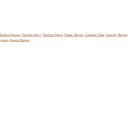
hicken Fingers
Chicken Spicy
Chicken Wings
Classic Burger
Coleslaw Salat
Crunchy Burger
ppings
Veggie Burger