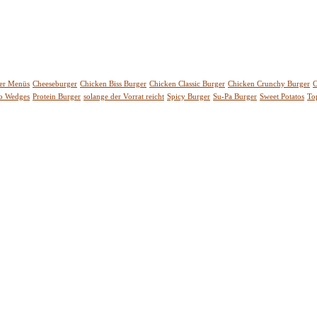
er Menüs
Cheeseburger
Chicken Biss Burger
Chicken Classic Burger
Chicken Crunchy Burger
C
to Wedges
Protein Burger
solange der Vorrat reicht
Spicy Burger
Su-Pa Burger
Sweet Potatos
To