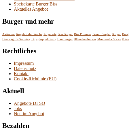
Speisekarte Burger Biss
Aktuelles Angebot
Burger und mehr
Aktionen
Angebot der Woche
Angebote
Biss Burger
Biss Pommes
Boom Burger
Burger
Burg
Dienstag bis Sonntag
Dips
doppelt Patty
Hamburger
Hähnchenburger
Mozzarella Sticks
Pota
Rechtliches
Impressum
Datenschutz
Kontakt
Cookie-Richtlinie (EU)
Aktuell
Angebote DI-SO
Jobs
Neu im Angebot
Bezahlen