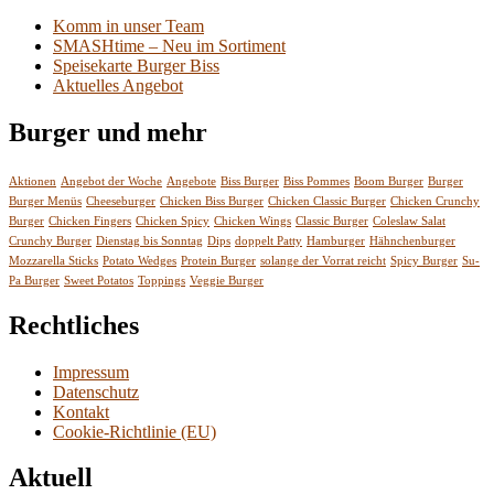
Komm in unser Team
SMASHtime – Neu im Sortiment
Speisekarte Burger Biss
Aktuelles Angebot
Burger und mehr
Aktionen
Angebot der Woche
Angebote
Biss Burger
Biss Pommes
Boom Burger
Burger
Burger Menüs
Cheeseburger
Chicken Biss Burger
Chicken Classic Burger
Chicken Crunchy
Burger
Chicken Fingers
Chicken Spicy
Chicken Wings
Classic Burger
Coleslaw Salat
Crunchy Burger
Dienstag bis Sonntag
Dips
doppelt Patty
Hamburger
Hähnchenburger
Mozzarella Sticks
Potato Wedges
Protein Burger
solange der Vorrat reicht
Spicy Burger
Su-
Pa Burger
Sweet Potatos
Toppings
Veggie Burger
Rechtliches
Impressum
Datenschutz
Kontakt
Cookie-Richtlinie (EU)
Aktuell